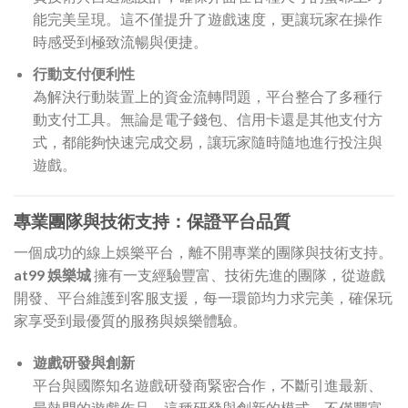
能完美呈現。這不僅提升了遊戲速度，更讓玩家在操作
時感受到極致流暢與便捷。
行動支付便利性
為解決行動裝置上的資金流轉問題，平台整合了多種行
動支付工具。無論是電子錢包、信用卡還是其他支付方
式，都能夠快速完成交易，讓玩家隨時隨地進行投注與
遊戲。
專業團隊與技術支持：保證平台品質
一個成功的線上娛樂平台，離不開專業的團隊與技術支持。
at99 娛樂城
擁有一支經驗豐富、技術先進的團隊，從遊戲
開發、平台維護到客服支援，每一環節均力求完美，確保玩
家享受到最優質的服務與娛樂體驗。
遊戲研發與創新
平台與國際知名遊戲研發商緊密合作，不斷引進最新、
最熱門的遊戲作品。這種研發與創新的模式，不僅豐富