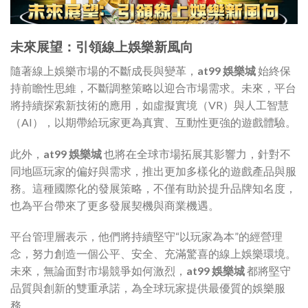
未來展望：引領線上娛樂新風向
隨著線上娛樂市場的不斷成長與變革，
at99 娛樂城
始終保
持前瞻性思維，不斷調整策略以迎合市場需求。未來，平台
將持續探索新技術的應用，如虛擬實境（VR）與人工智慧
（AI），以期帶給玩家更為真實、互動性更強的遊戲體驗。
此外，
at99 娛樂城
也將在全球市場拓展其影響力，針對不
同地區玩家的偏好與需求，推出更加多樣化的遊戲產品與服
務。這種國際化的發展策略，不僅有助於提升品牌知名度，
也為平台帶來了更多發展契機與商業機遇。
平台管理層表示，他們將持續堅守“以玩家為本”的經營理
念，努力創造一個公平、安全、充滿驚喜的線上娛樂環境。
未來，無論面對市場競爭如何激烈，
at99 娛樂城
都將堅守
品質與創新的雙重承諾，為全球玩家提供最優質的娛樂服
務。