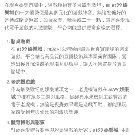
在現今娛樂市場中，遊戲種類繁多且競爭激烈，而
at99 娛
樂城
的一大優勢便是其多元化的遊戲陣容。無論您偏好的
是傳統賭桌遊戲，如百家樂、輪盤或二十一點，還是喜愛現
代電子遊戲的刺激體驗，平台均能提供豐富多樣的選擇。
賭桌遊戲
在
at99 娛樂城
，玩家可以體驗到最貼近真實賭場的賭桌
遊戲。平台結合高品質的直播技術與專業荷官團隊，營
造出極具沉浸感的現場互動環境，讓人彷彿置身於真實
賭場中。
老虎機遊戲
作為最受歡迎的娛樂選項之一，老虎機遊戲在
at99 娛樂
城
中擁有眾多主題與風格。從經典水果機到主題豐富的
電子老虎機，無論是視覺效果還是遊戲互動，都能讓玩
家感受到無與倫比的刺激與樂趣。
體育博彩與彩票
對於喜愛體育賽事與彩票遊戲的玩家，
at99 娛樂城
同樣