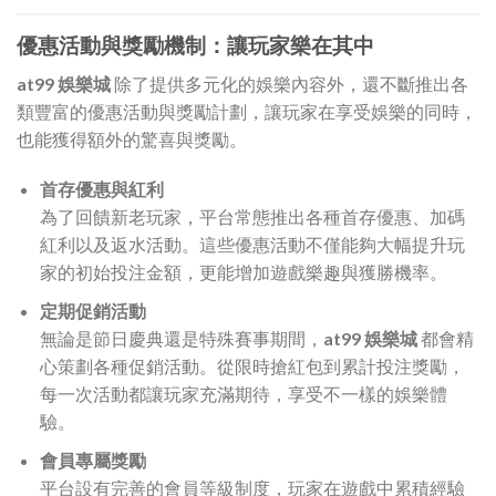
優惠活動與獎勵機制：讓玩家樂在其中
at99 娛樂城
除了提供多元化的娛樂內容外，還不斷推出各
類豐富的優惠活動與獎勵計劃，讓玩家在享受娛樂的同時，
也能獲得額外的驚喜與獎勵。
首存優惠與紅利
為了回饋新老玩家，平台常態推出各種首存優惠、加碼
紅利以及返水活動。這些優惠活動不僅能夠大幅提升玩
家的初始投注金額，更能增加遊戲樂趣與獲勝機率。
定期促銷活動
無論是節日慶典還是特殊賽事期間，
at99 娛樂城
都會精
心策劃各種促銷活動。從限時搶紅包到累計投注獎勵，
每一次活動都讓玩家充滿期待，享受不一樣的娛樂體
驗。
會員專屬獎勵
平台設有完善的會員等級制度，玩家在遊戲中累積經驗