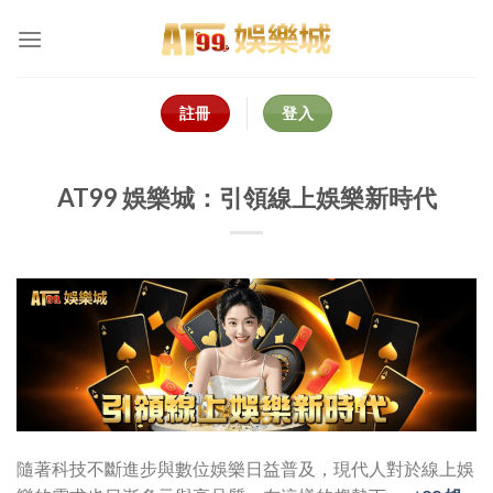
Skip
to
content
註冊
登入
AT99 娛樂城：引領線上娛樂新時代
隨著科技不斷進步與數位娛樂日益普及，現代人對於線上娛