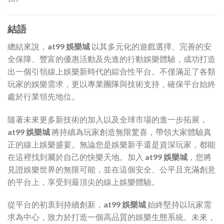
結語
總結來說，
at99 娛樂城
以其多元化的遊戲選擇、完善的安
全保障、豐富的優惠活動及先進的行動娛樂體驗，成功打造
出一個引領線上娛樂新時代的綜合性平台。不僅滿足了各類
玩家的娛樂需求，更以專業團隊與技術支持，確保平台始終
處於行業領先地位。
隨著未來更多新技術的加入以及全球市場的進一步拓展，
at99 娛樂城
將持續為玩家創造無限驚喜，帶領大家體驗真
正的線上娛樂盛宴。無論您是娛樂新手還是資深玩家，都能
在這裡找到屬於自己的快樂天地。加入
at99 娛樂城
，您將
見證娛樂世界的無限可能，並在這個安全、公平且充滿創意
的平台上，享受到最頂尖的線上娛樂體驗。
從平台的初衷到持續創新，
at99 娛樂城
始終堅持以玩家需
求為中心，致力於打造一個高品質的娛樂生態系統。未來，