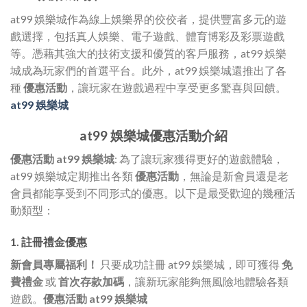
at99 娛樂城作為線上娛樂界的佼佼者，提供豐富多元的遊
戲選擇，包括真人娛樂、電子遊戲、體育博彩及彩票遊戲
等。憑藉其強大的技術支援和優質的客戶服務，at99 娛樂
城成為玩家們的首選平台。此外，at99 娛樂城還推出了各
種
優惠活動
，讓玩家在遊戲過程中享受更多驚喜與回饋。
at99 娛樂城
at99 娛樂城優惠活動介紹
優惠活動 at99 娛樂城
: 為了讓玩家獲得更好的遊戲體驗，
at99 娛樂城定期推出各類
優惠活動
，無論是新會員還是老
會員都能享受到不同形式的優惠。以下是最受歡迎的幾種活
動類型：
1. 註冊禮金優惠
新會員專屬福利！
只要成功註冊 at99 娛樂城，即可獲得
免
費禮金
或
首次存款加碼
，讓新玩家能夠無風險地體驗各類
遊戲。
優惠活動 at99 娛樂城