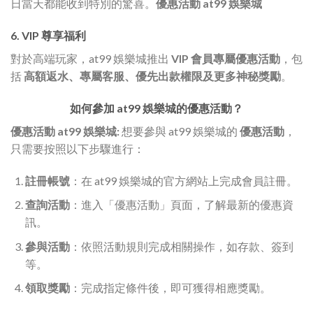
日當天都能收到特別的驚喜。
優惠活動 at99 娛樂城
6. VIP 尊享福利
對於高端玩家，at99 娛樂城推出
VIP 會員專屬優惠活動
，包
括
高額返水、專屬客服、優先出款權限及更多神秘獎勵
。
如何參加 at99 娛樂城的優惠活動？
優惠活動 at99 娛樂城:
想要參與 at99 娛樂城的
優惠活動
，
只需要按照以下步驟進行：
註冊帳號
：在 at99 娛樂城的官方網站上完成會員註冊。
查詢活動
：進入「優惠活動」頁面，了解最新的優惠資
訊。
參與活動
：依照活動規則完成相關操作，如存款、簽到
等。
領取獎勵
：完成指定條件後，即可獲得相應獎勵。