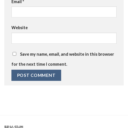
Email
*
Website
Save my name, email, and website in this browser
for the next time I comment.
關於我們