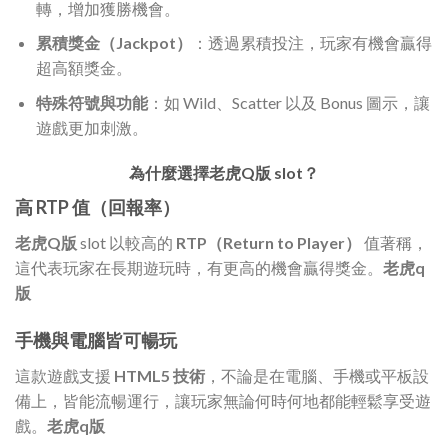
轉，增加獲勝機會。
累積獎金（Jackpot）
：透過累積投注，玩家有機會贏得
超高額獎金。
特殊符號與功能
：如 Wild、Scatter 以及 Bonus 圖示，讓
遊戲更加刺激。
為什麼選擇老虎Q版 slot？
高 RTP 值（回報率）
老虎Q版
slot 以較高的
RTP（Return to Player）
值著稱，
這代表玩家在長期遊玩時，有更高的機會贏得獎金。
老虎q
版
手機與電腦皆可暢玩
這款遊戲支援
HTML5 技術
，不論是在電腦、手機或平板設
備上，皆能流暢運行，讓玩家無論何時何地都能輕鬆享受遊
戲。
老虎q版