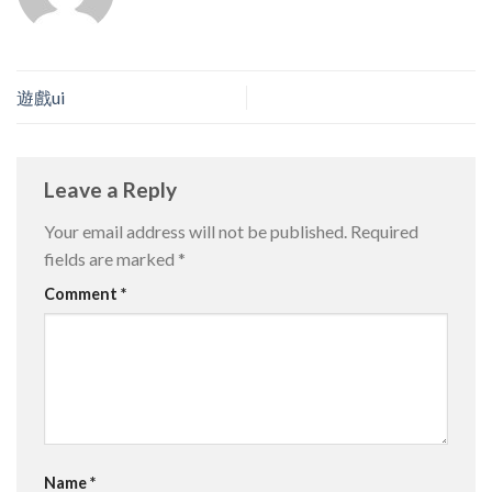
遊戲ui
Leave a Reply
Your email address will not be published.
Required
fields are marked
*
Comment
*
Name
*