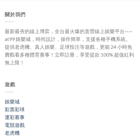
關於我們
最新最夯的線上博弈，全台最火爆的直營線上娛樂平台——
at99 娛樂城，時尚設計，操作簡單，支援各種手機系統。
提供老虎機、真人娛樂、足球投注等遊戲，更能 24 小時免
費觀看多種體育賽事！立即註冊，享受提款 100% 超值紅利
無上限！
遊戲
娛樂城
彩票彩球
運彩賽事
電競遊戲
老虎機