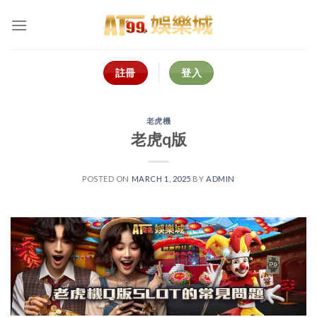
Skip
to
content
註冊
登入
老虎機
老虎q版
POSTED ON
MARCH 1, 2025
BY
ADMIN